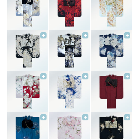
男性
卒業式
結婚式
授賞式・式典