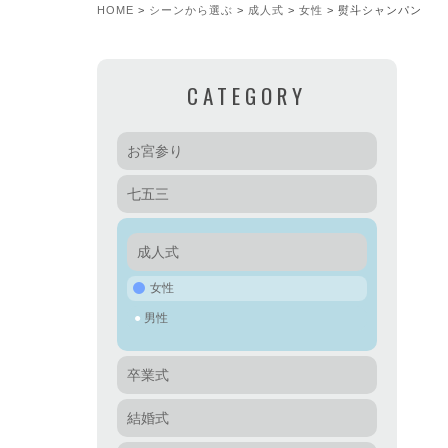
HOME
シーンから選ぶ
成人式
女性
熨斗シャンパン
CATEGORY
お宮参り
七五三
成人式
女性
男性
卒業式
結婚式