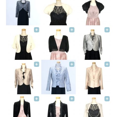
卒業式
結婚式
お母様
お父様
女性列席／和服
女性列席／洋服
男性列席
授賞式・式典