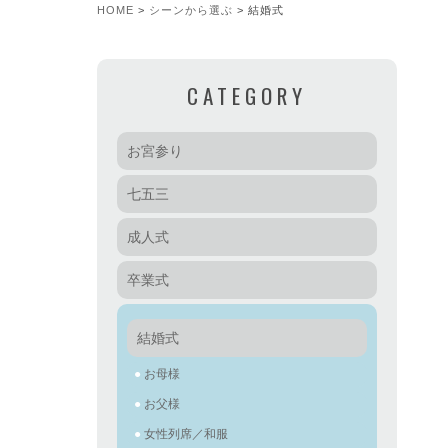
HOME
シーンから選ぶ
結婚式
CATEGORY
お宮参り
七五三
成人式
卒業式
結婚式
お母様
お父様
女性列席／和服