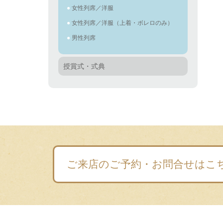
女性列席／洋服
女性列席／洋服（上着・ボレロのみ）
男性列席
授賞式・式典
ご来店のご予約・お問合せはこ